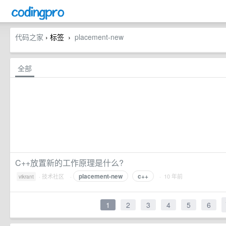
代码之家
› 标签
placement-new
›
全部
C++放置新的工作原理是什么?
placement-new
c++
·
技术社区
·
· 10 年前
vikrant
1
2
3
4
5
6