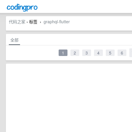
代码之家
› 标签
graphql-flutter
›
全部
1
2
3
4
5
6