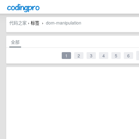
代码之家
› 标签
dom-manipulation
›
全部
1
2
3
4
5
6