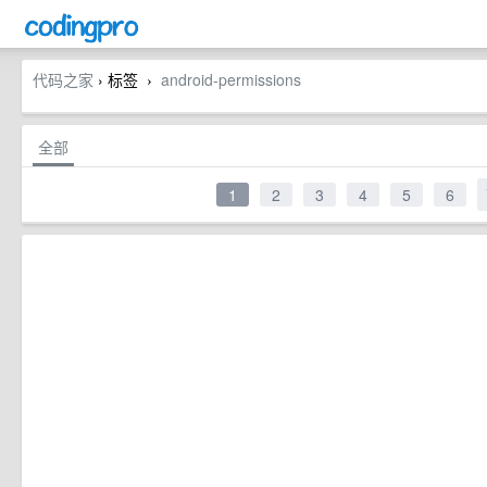
代码之家
› 标签
android-permissions
›
全部
1
2
3
4
5
6