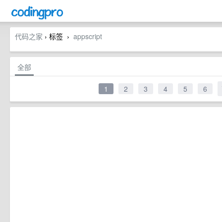
代码之家
› 标签
appscript
›
全部
1
2
3
4
5
6