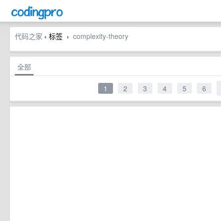
代码之家
› 标签
complexity-theory
›
全部
1
2
3
4
5
6