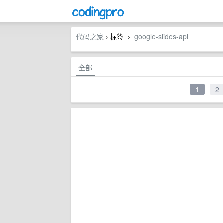
代码之家
› 标签
google-slides-api
›
全部
1
2