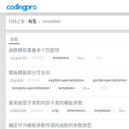
代码之家
› 标签
templates
›
全部
函数模板重叠多个匹配项
templates
c++
·
技术社区
·
· 1 年前
sungjun cho
模板模板部分专业化
explicit-specialization
partial-specialization
·
技术社区
·
Kaiyakha
template-specialization
templates
c++
· 1 年前
基类接受子类和内部子类的模板参数
crtp
inheritance
templates
c++
·
技术社区
·
Amaterastis
确定作为模板参数传递的函数的参数类型