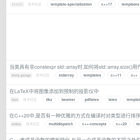
template-specialization
c++17
templates
·
技术社区
·
111111
当类具有非constexpr std::array时,如何将std::array.size
stdarray
templates
c++11
c++
·
技术社区
·
timmy george
在LaTeX中将图像添加到预制的投影仪中
tikz
beamer
pdflatex
latex
templa
·
技术社区
·
Sam
在C++20中,是否有一种优雅的方式在编译时对类型进行排序
multidispatch
c++-concepts
c++20
t
·
技术社区
·
xmllmx
C++:类成员函数的模板特化,与另一个成员函数的不同之处