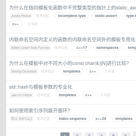
为什么在指向模板化函数中不完整类型的指针上的static_ass
incomplete-type
static-assert
type-
·
技术社区
·
James Picone
c++
· 2 年前
内联命名空间内定义的函数的内联命名空间外的模板专用化
c++17
namespaces
temp
·
技术社区
·
Edwin Lester Solis Fuentes
为什么在模板中对不同大小的const char(&)[N]进行比较?
templates
c++
·
技术社区
·
· 2 年前
Sreeraj Chundayil
std::hash与模板参数的专业化
templates
c++
·
技术社区
·
· 2 年前
user10118324
如何使用索引序列展开循环?
index-sequence
c++20
templates
·
技术社区
·
ÎÎ­Î½Î· ÎÎ®Î¹Î½Î¿Ï
1
2
3
4
5
6