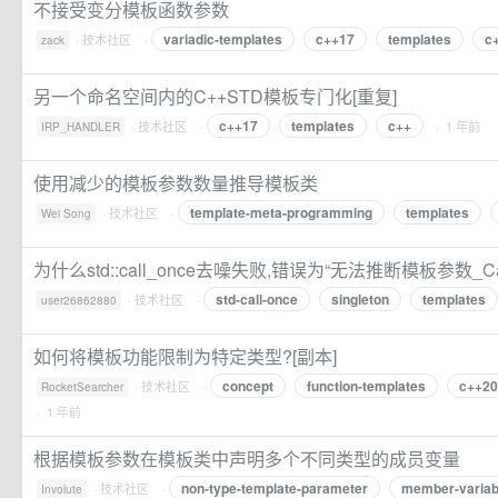
不接受变分模板函数参数
variadic-templates
c++17
templates
c
·
技术社区
·
zack
另一个命名空间内的C++STD模板专门化[重复]
c++17
templates
c++
·
技术社区
·
· 1 年前
IRP_HANDLER
使用减少的模板参数数量推导模板类
template-meta-programming
templates
·
技术社区
·
Wei Song
为什么std::call_once去噪失败,错误为“无法推断模板参数_Call
std-call-once
singleton
templates
·
技术社区
·
user26862880
如何将模板功能限制为特定类型?[副本]
concept
function-templates
c++20
·
技术社区
·
RocketSearcher
· 1 年前
根据模板参数在模板类中声明多个不同类型的成员变量
non-type-template-parameter
member-variab
·
技术社区
·
Involute