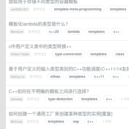
提取用于存储不同类型的容器模板
template-meta-programming
templates
·
技术社区
·
user2961927
模板化lambda的类型是什么?
c++20
lambda
templates
c++
·
技术社区
·
·
Montaner
c中用户定义类中的类型转换++
type-conversion
templates
class
·
技术社区
·
Vedant Yadav
基于用户定义的输入类型类别的C++功能调度(C++11/14友好
sfinae
templates
c++11
c++
·
技术社区
·
· 
Xiyang Liu
C++如何在不明确的模板之间进行选择?
type-deduction
templates
c++
·
技术社区
·
· 2 年
starswap
如何创建一个通用工厂来创建某种类型的实例[重复]
templates
oop
c++
·
技术社区
·
· 2 年前
Muthuraj