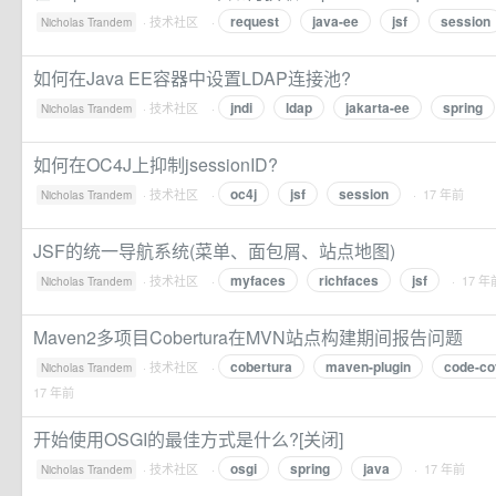
request
java-ee
jsf
session
·
技术社区
·
Nicholas Trandem
如何在Java EE容器中设置LDAP连接池?
jndi
ldap
jakarta-ee
spring
·
技术社区
·
Nicholas Trandem
如何在OC4J上抑制jsessionID?
oc4j
jsf
session
·
技术社区
·
· 17 年前
Nicholas Trandem
JSF的统一导航系统(菜单、面包屑、站点地图)
myfaces
richfaces
jsf
·
技术社区
·
· 17 年
Nicholas Trandem
Maven2多项目Cobertura在MVN站点构建期间报告问题
cobertura
maven-plugin
code-co
·
技术社区
·
Nicholas Trandem
17 年前
开始使用OSGI的最佳方式是什么?[关闭]
osgi
spring
java
·
技术社区
·
· 17 年前
Nicholas Trandem