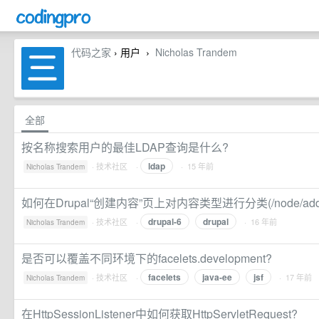
代码之家
› 用户
Nicholas Trandem
›
全部
按名称搜索用户的最佳LDAP查询是什么?
ldap
·
技术社区
·
· 15 年前
Nicholas Trandem
如何在Drupal“创建内容”页上对内容类型进行分类(/node/add
drupal-6
drupal
·
技术社区
·
· 16 年前
Nicholas Trandem
是否可以覆盖不同环境下的facelets.development?
facelets
java-ee
jsf
·
技术社区
·
· 17 年前
Nicholas Trandem
在HttpSessionListener中如何获取HttpServletRequest?