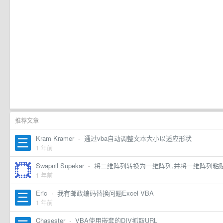
推荐文章
Kram Kramer
·
通过vba自动调整文本大小以适应形状
1 年前
Swapnil Supekar
·
将二维阵列转换为一维阵列,并将一维阵列粘
1 年前
Eric
·
我有邮政编码替换问题Excel VBA
1 年前
Chasester
·
VBA使用嵌套的DIV抓取URL