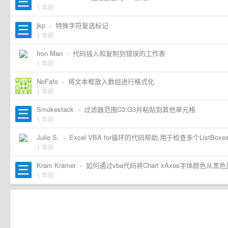
1 年前
jkp
·
特殊字符复选标记
1 年前
Iron Man
·
代码插入和复制到错误的工作表
1 年前
NoFafo
·
将文本框放入数组进行格式化
1 年前
Smokestack
·
过滤器范围C3:G3并粘贴到其他单元格
1 年前
Julie S.
·
Excel VBA for循环的代码帮助,用于检查多个ListBox
1 年前
Kram Kramer
·
如何通过vba代码将Chart xAxes字体颜色从黑
1 年前