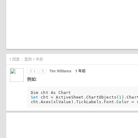
1 回复
|
直到 1 年前
Tim Williams
1 年前
1
例如:
Set
 cht = ActiveSheet.ChartObjects(
1
).Chart