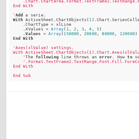
    .Chart.ChartArea.Format.TextFrame2.TextRange.F
End With

'
Add
With
 ActiveSheet.ChartObjects(
1
).Chart.SeriesColle
    .ChartType = xlLine

    .XValues = 
Array
(
1
, 
2
, 
3
, 
4
, 
5
)

    .
Values
 = 
Array
(
150000
, 
20000
, 
80000
, 
120000
End
With
'Axes(xlValue) settings.

With ActiveSheet.ChartObjects(1).Chart.Axes(xlValu
    '
The 
following
 line throws an 
error
. How 
to
 s
'.Format.TextFrame2.TextRange.Font.Fill.ForeCo
End With
