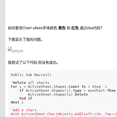
如何更改Chart xAxes字体颜色
黑色
到
红色
通过vba代码?
下图显示了我的问题。
我尝试了以下代码,但没有成功。
Public Sub Macro1()

'
Delete
For
 i = ActiveSheet.Shapes.
Count
To
1
 Step 
-1
If
 ActiveSheet.Shapes(i).
Type
 = msoChart 
Then
        ActiveSheet.Shapes(i).
Delete
End
If
Next
 i

'Add a chart.

With ActiveSheet.ChartObjects.Add(Left:=10, Top:=1