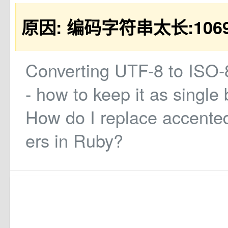
原因: 编码字符串太长:106
Converting UTF-8 to ISO-
- how to keep it as single 
How do I replace accented
ers in Ruby?