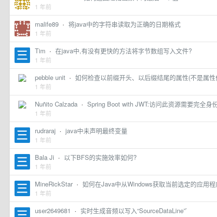
1 年前
malife89
·
将java中的字符串读取为正确的日期格式
1 年前
Tim
·
在java中,有没有更快的方法将字节数组写入文件?
1 年前
pebble unit
·
如何检查以前缀开头、以后缀结尾的属性(不是属性
1 年前
Nuñito Calzada
·
Spring Boot with JWT:访问此资源需要完全
1 年前
rudraraj
·
java中未声明最终变量
1 年前
Bala Ji
·
以下BFS的实施效率如何?
1 年前
MineRickStar
·
如何在Java中从Windows获取当前选定的应用程
1 年前
user2649681
·
实时生成音频以写入“SourceDataLine”`