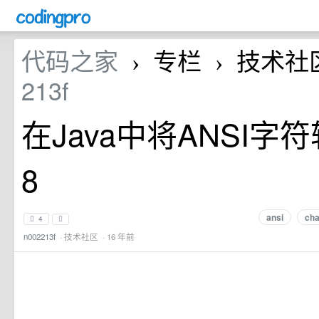
代码之家
专栏
技术社
›
›
213f
在Java中将ANSI字符
8
ansi
cha
4
n002213f
·
技术社区
· 16 年前