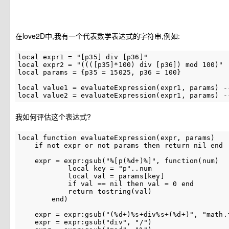
在love2D中,我有一个代表数学表达式的字符串,例如:
local expr1 = "[p35] div [p36]"

local expr2 = "((([p35]*100) div [p36]) mod 100)"

local params = {p35 = 15025, p36 = 100}

local value1 = evaluateExpression(expr1, params) --
我如何评估这个表达式?
local function evaluateExpression(expr, params)

    if not expr or not params then return nil end

    expr = expr:gsub("%[p(%d+)%]", function(num)

            local key = "p"..num

            local val = params[key]

            if val == nil then val = 0 end

            return tostring(val)

        end)

    expr = expr:gsub("(%d+)%s+div%s+(%d+)", "math.f
    expr = expr:gsub("div", "/")
