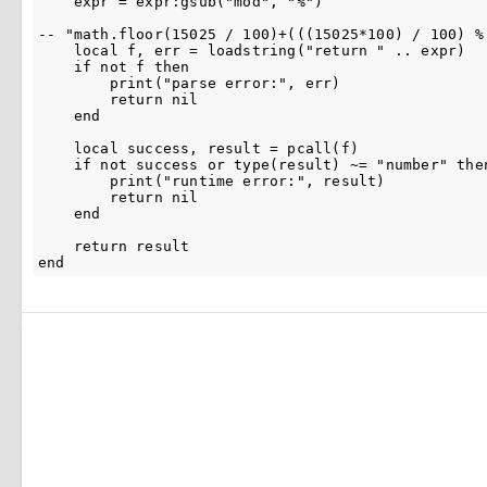
    expr = expr:gsub("mod", "%")

-- "math.floor(15025 / 100)+(((15025*100) / 100) % 
    local f, err = loadstring("return " .. expr)

    if not f then

        print("parse error:", err)

        return nil

    end

    local success, result = pcall(f)

    if not success or type(result) ~= "number" then
        print("runtime error:", result)

        return nil

    end

    return result
