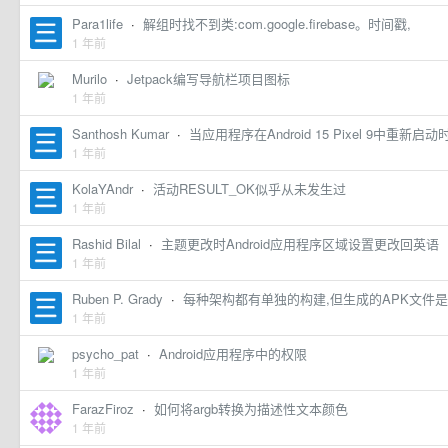
Para1life
·
解组时找不到类:com.google.firebase。时间戳,
1 年前
Murilo
·
Jetpack编写导航栏项目图标
1 年前
Santhosh Kumar
·
当应用程序在Android 15 Pixel 9中重新启动
1 年前
KolaYAndr
·
活动RESULT_OK似乎从未发生过
1 年前
Rashid Bilal
·
主题更改时Android应用程序区域设置更改回英语
1 年前
Ruben P. Grady
·
每种架构都有单独的构建,但生成的APK文件是
1 年前
psycho_pat
·
Android应用程序中的权限
1 年前
FarazFiroz
·
如何将argb转换为描述性文本颜色
1 年前