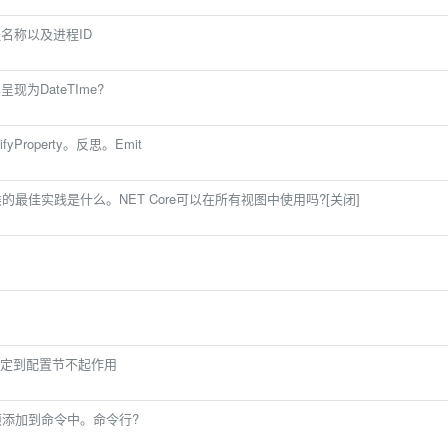
程名称以及进程ID
现为DateTIme?
yProperty。反思。Emit
类的最佳实践是什么。NET Core可以在所有视图中使用吗?[关闭]
ng>绑定到配置节不起作用
项添加到命令中。命令行?