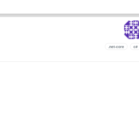
.net-core
c#