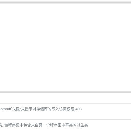
git commit`失败:未授予对存储库的写入访问权限,403
法,该程序集中包含来自另一个程序集中基类的派生类