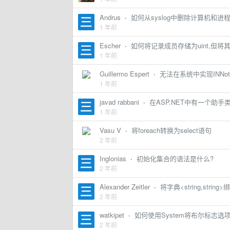
Andrus
·
如何从syslog中删除计算机和进
1 年前
Escher
·
如何将记录成员存储为uint,但将其呈
1 年前
Guillermo Espert
·
无法在系统中实现INNotif
1 年前
javad rabbani
·
在ASP.NET中有一个助手
1 年前
Vasu V
·
将foreach转换为select语句
2 年前
Inglonias
·
初始化集合的语法是什么?
2 年前
Alexander Zeitler
·
将字典<string,stri
2 年前
watkipet
·
如何使用System将布尔标志选
2 年前