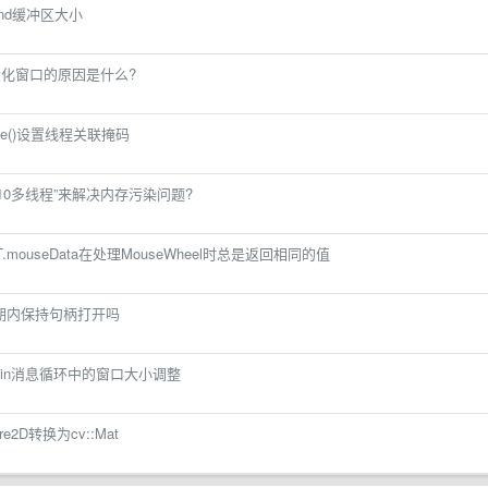
mmand缓冲区大小
法最大化窗口的原因是什么?
handle()设置线程关联掩码
D10多线程”来解决内存污染问题?
UCT.mouseData在处理MouseWheel时总是返回相同的值
期内保持句柄打开吗
Main消息循环中的窗口大小调整
ure2D转换为cv::Mat