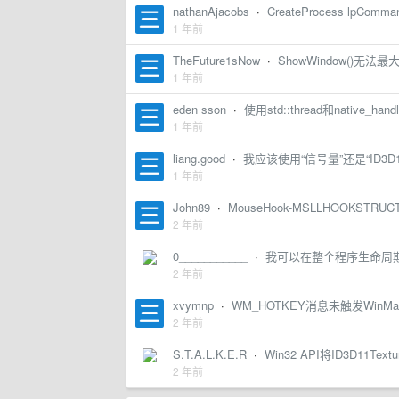
nathanAjacobs
·
CreateProcess lpCo
1 年前
TheFuture1sNow
·
ShowWindow()无
1 年前
eden sson
·
使用std::thread和native_
1 年前
liang.good
·
我应该使用“信号量”还是“ID3
1 年前
John89
·
MouseHook-MSLLHOOKSTR
2 年前
0___________
·
我可以在整个程序生命周
2 年前
xvymnp
·
WM_HOTKEY消息未触发Win
2 年前
S.T.A.L.K.E.R
·
Win32 API将ID3D11Text
2 年前