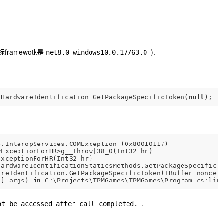
ramewotk是
).
net8.0-windows10.0.17763.0
.HardwareIdentification.GetPackageSpecificToken(
null
.InteropServices.COMException (0x80010117)

ExceptionForHR>g__Throw|38_0(Int32 hr)

xceptionForHR(Int32 hr)

HardwareIdentificationStaticsMethods.GetPackageSpecificT
reIdentification.GetPackageSpecificToken(IBuffer nonce)
[] args) 
in
.
ot be accessed after call completed.