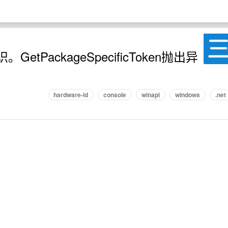
PackageSpecificToken抛出异
hardware-id
console
winapi
windows
.net