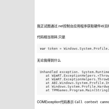
我正试图通过.net控制台应用程序获取硬件id(目标f
代码相当琐碎,只是
var
 token = Windows.System.Profile
无论我得到什么
Unhandled exception. System.Runtime
   at W
in
RT.ExceptionHelpers.<Throw
   at W
in
RT.ExceptionHelpers.ThrowE
   at ABI.Windows.System.Profile.I
   at Windows.System.Profile.Hardwa
   at TPMGames.Program.Main(String
COMException代码表示
Call context cann