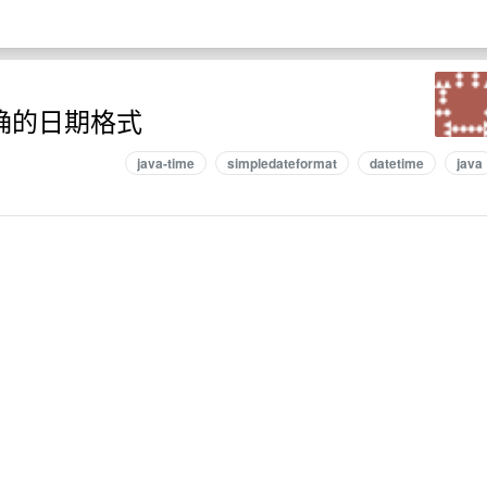
正确的日期格式
java-time
simpledateformat
datetime
java