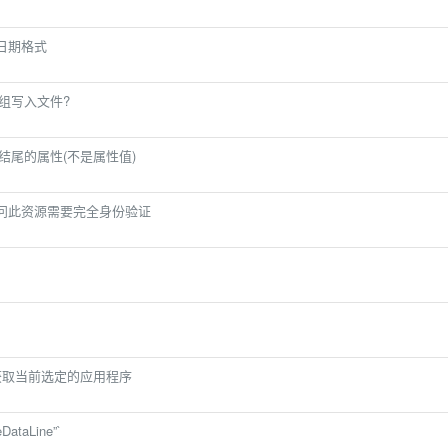
的日期格式
数组写入文件?
结尾的属性(不是属性值)
 JWT:访问此资源需要完全身份验证
ws获取当前选定的应用程序
taLine”`