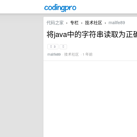
代码之家
专栏
技术社区
malife89
›
›
›
将java中的字符串读取为
3
malife89
·
技术社区
· 1 年前