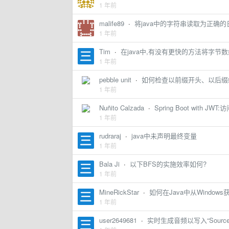
1 年前
malife89
·
将java中的字符串读取为正确
1 年前
Tim
·
在java中,有没有更快的方法将字节
1 年前
pebble unit
·
如何检查以前缀开头、以后缀
1 年前
Nuñito Calzada
·
Spring Boot with
1 年前
rudraraj
·
java中未声明最终变量
1 年前
Bala Ji
·
以下BFS的实施效率如何?
1 年前
MineRickStar
·
如何在Java中从Windo
1 年前
user2649681
·
实时生成音频以写入“SourceDa