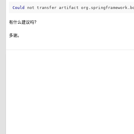
Could
 not transfer artifact org.springframework.b
有什么建议吗?
多谢。