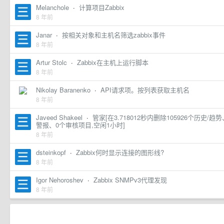
Melanchole
·
计算项目Zabbix
8 年前
Janar
·
按相关对象和主机名筛选zabbix事件
8 年前
Artur Stolc
·
Zabbix在主机上运行脚本
8 年前
Nikolay Baranenko
·
API请求项。按列表获取主机名
8 年前
Javeed Shakeel
·
管家[在3.718012秒内删除105926个历史
警报、0个审核项目,空闲1小时]
8 年前
dsteinkopf
·
Zabbix何时显示连接的图形线?
8 年前
Igor Nehoroshev
·
Zabbix SNMPv3代理发现
8 年前