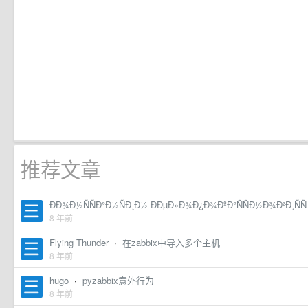
推荐文章
ÐÐ¾Ð½ÑÑÐ°Ð½ÑÐ¸Ð½ ÐÐµÐ»Ð¾Ð¿Ð¾ÐºÐ°ÑÑÐ½Ð¾Ð²Ð¸ÑÑ
8 年前
Flying Thunder
·
在zabbix中导入多个主机
8 年前
hugo
·
pyzabbix意外行为
8 年前