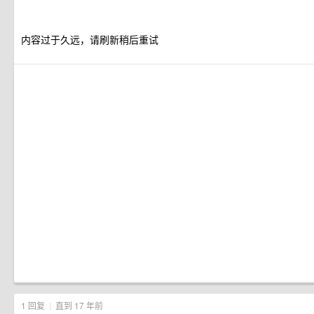
内容过于久远，请刷新稍后重试
1 回复
|
直到 17 年前