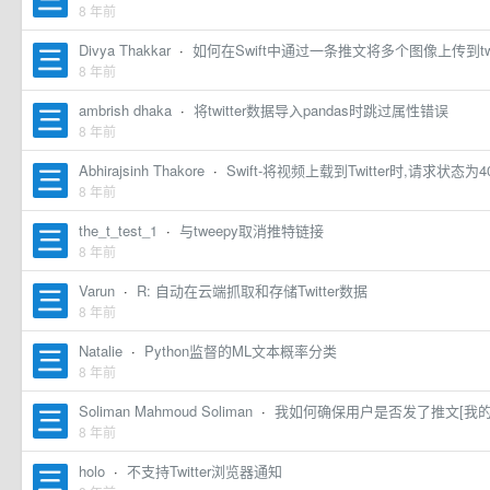
8 年前
Divya Thakkar
·
如何在Swift中通过一条推文将多个图像上传到twit
8 年前
ambrish dhaka
·
将twitter数据导入pandas时跳过属性错误
8 年前
Abhirajsinh Thakore
·
Swift-将视频上载到Twitter时,请求状态为4
8 年前
the_t_test_1
·
与tweepy取消推特链接
8 年前
Varun
·
R: 自动在云端抓取和存储Twitter数据
8 年前
Natalie
·
Python监督的ML文本概率分类
8 年前
Soliman Mahmoud Soliman
·
我如何确保用户是否发了推文[我的
8 年前
holo
·
不支持Twitter浏览器通知