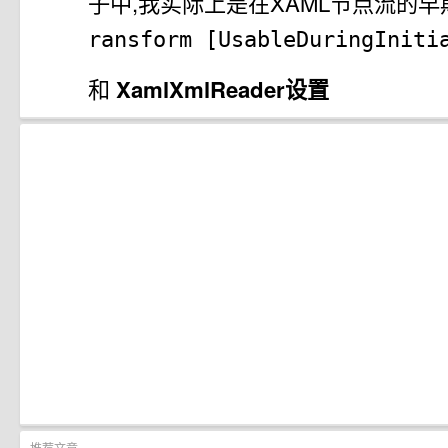
子中,我实际上是在XAML节点流的
ransform
[UsableDuringIniti
和
XamlXmlReader设置
推荐文章