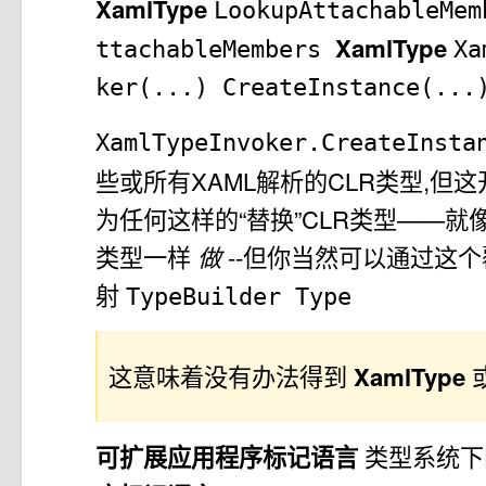
XamlType
LookupAttachableMe
XamlType
ttachableMembers
Xa
ker(...)
CreateInstance(...
XamlTypeInvoker.CreateInst
些或所有XAML解析的CLR类型,但
为任何这样的“替换”CLR类型——就
类型一样
做
--但你当然可以通过这个
射
TypeBuilder
Type
这意味着没有办法得到
XamlType
可扩展应用程序标记语言
类型系统