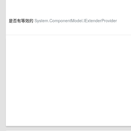
是否有等效的
System.ComponentModel.IExtenderProvider