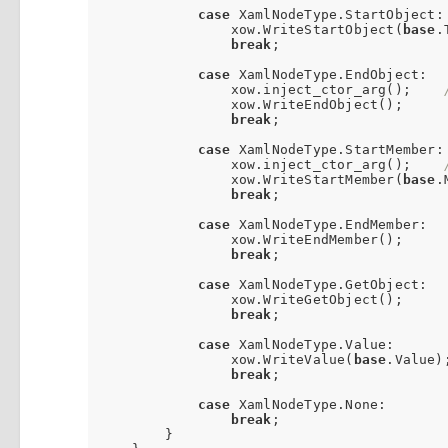
case
 XamlNodeType.StartObject:

                xow.WriteStartObject(
base
.
break
;

case
 XamlNodeType.EndObject:

                xow.inject_ctor_arg();    
                xow.WriteEndObject();

break
;

case
 XamlNodeType.StartMember:

                xow.inject_ctor_arg();    
                xow.WriteStartMember(
base
.
break
;

case
 XamlNodeType.EndMember:

                xow.WriteEndMember();

break
;

case
 XamlNodeType.GetObject:

                xow.WriteGetObject();

break
;

case
 XamlNodeType.Value:

                xow.WriteValue(
base
.Value);
break
;

case
 XamlNodeType.None:

break
;

        }
