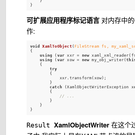
    }

可扩展应用程序标记语言
对内存中的
作:
void
XamlToObject
(
FileStream fs, my_xaml_s
{

using
 (
var
 xxr = 
new
 xaml_xml_reader(fs
using
 (
var
 xow = 
new
 my_obj_writer(
thi
    {

try
        {

            xxr.transform(xow);

        }

catch
 (XamlObjectWriterException xe
        {

// ...
        }

    }

XamlObjectWriter
在这个
Result