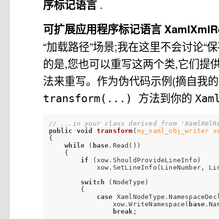
序标记语言
.
可扩展应用程序标记语言
XamlXmlR
“加载路径”场景;我在这里不会讨论“保
的是,您也可以重写这两个类,它们提
法来重写。作为伪代码示例(摘自我的
方法到你的
transform(...)
Xam
// ...in your class derived from 'XamlXmlR
public
void
transform
(
my_xaml_obj_writer x
{

while
 (
base
.Read())

    {

if
 (xow.ShouldProvideLineInfo)

            xow.SetLineInfo(LineNumber, Lin
switch
 (NodeType)

        {

case
 XamlNodeType.NamespaceDecl
                xow.WriteNamespace(
base
.Na
break
;
